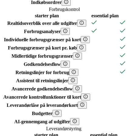
Indkøbsordrer
Forbrugskontrol
starter
plan
essential
plan
Realtidsoverblik over alle udgifter
Forbrugsanalyser
Individuelle forbrugsgrænser på kort
Forbrugsgrænser på kort pr. køb
Midlertidige forbrugsgrænser
Godkendelsesflow
Retningslinjer for forbrug
Assistent til retningslinjer
Avancerede godkendelsesflow
Avancerede kontrolfunktioner til kort
Leverandørlåse på leverandørkort
Budgetter
AI-gennemgang af udgifter
Leverandørstyring
starter
plan
essential
plan