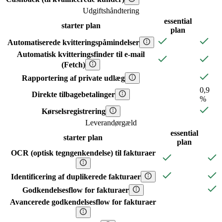
Udgiftshåndtering
essential
starter
plan
plan
Automatiserede kvitteringspåmindelser
Automatisk kvitteringsfinder til e-mail
(Fetch)
Rapportering af private udlæg
0,9
Direkte tilbagebetalinger
%
Kørselsregistrering
Leverandørgæld
essential
starter
plan
plan
OCR (optisk tegngenkendelse) til fakturaer
Identificering af duplikerede fakturaer
Godkendelsesflow for fakturaer
Avancerede godkendelsesflow for fakturaer