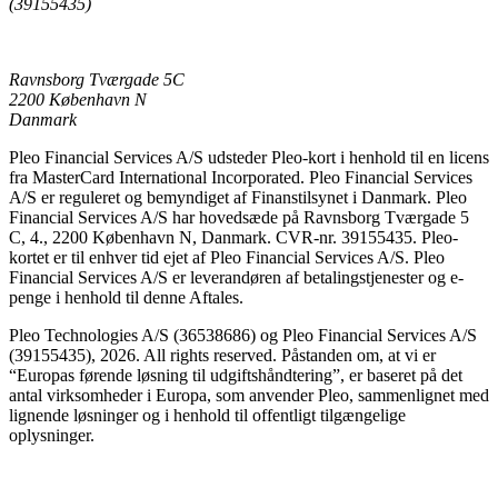
(39155435)
Ravnsborg Tværgade 5C
2200 København N
Danmark
Pleo Financial Services A/S udsteder Pleo-kort i henhold til en licens
fra MasterCard International Incorporated. Pleo Financial Services
A/S er reguleret og bemyndiget af Finanstilsynet i Danmark. Pleo
Financial Services A/S har hovedsæde på Ravnsborg Tværgade 5
C, 4., 2200 København N, Danmark. CVR-nr. 39155435. Pleo-
kortet er til enhver tid ejet af Pleo Financial Services A/S. Pleo
Financial Services A/S er leverandøren af betalingstjenester og e-
penge i henhold til denne Aftales.
Pleo Technologies A/S (36538686) og Pleo Financial Services A/S
(39155435), 2026. All rights reserved. Påstanden om, at vi er
“Europas førende løsning til udgiftshåndtering”, er baseret på det
antal virksomheder i Europa, som anvender Pleo, sammenlignet med
lignende løsninger og i henhold til offentligt tilgængelige
oplysninger.