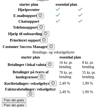
starter
plan
essential
plan
Hjælpecenter
E-mailsupport
Chatsupport
Telefonsupport
Hjælp til onboarding
Prioriteret support
Customer Success Manager
Betalings- og vekselgebyrer
starter
plan
essential
plan
16 kr. pr.
8 kr. pr.
Betalinger i lokal valuta
betaling
betaling
Betalinger på tværs af
70 kr. pr.
55 kr. pr.
betaling
betaling
landegrænser
2,49 %
1,99 %
Kortbetalinger: vekselgebyr
Fakturabetalinger: vekselgebyr
2,49 %
1,99 %
Prøv det gratis
Prøv det gratis