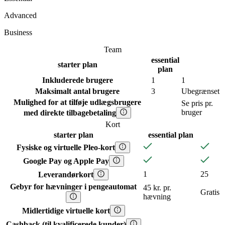
Advanced
Business
Team
essential
starter
plan
plan
Inkluderede brugere
1
1
Maksimalt antal brugere
3
Ubegrænset
Mulighed for at tilføje udlægsbrugere
Se pris pr.
bruger
med direkte tilbagebetaling
Kort
starter
plan
essential
plan
Fysiske og virtuelle Pleo-kort
Google Pay og Apple Pay
1
25
Leverandørkort
Gebyr for hævninger i pengeautomat
45 kr. pr.
Gratis
hævning
Midlertidige virtuelle kort
Cashback (til kvalificerede kunder)