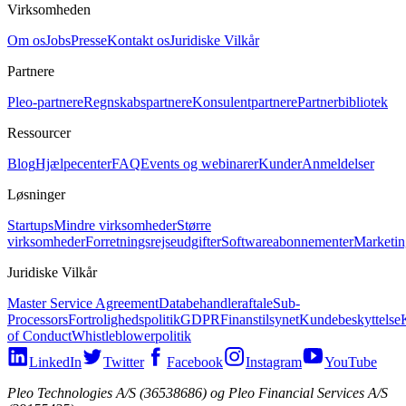
Virksomheden
Om os
Jobs
Presse
Kontakt os
Juridiske Vilkår
Partnere
Pleo-partnere
Regnskabspartnere
Konsulentpartnere
Partnerbibliotek
Ressourcer
Blog
Hjælpecenter
FAQ
Events og webinarer
Kunder
Anmeldelser
Løsninger
Startups
Mindre virksomheder
Større
virksomheder
Forretningsrejseudgifter
Softwareabonnementer
Marketin
Juridiske Vilkår
Master Service Agreement
Databehandleraftale
Sub-
Processors
Fortrolighedspolitik
GDPR
Finanstilsynet
Kundebeskyttelse
of Conduct
Whistleblowerpolitik
LinkedIn
Twitter
Facebook
Instagram
YouTube
Pleo Technologies A/S (36538686) og Pleo Financial Services A/S