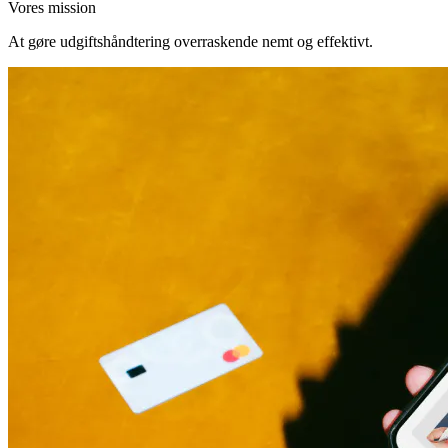
Vores mission
At gøre udgiftshåndtering overraskende nemt og effektivt.