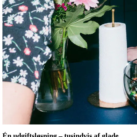
Én udgiftsløsning – tusindvis af glade