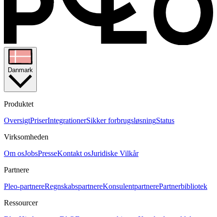
Danmark
Produktet
Oversigt
Priser
Integrationer
Sikker forbrugsløsning
Status
Virksomheden
Om os
Jobs
Presse
Kontakt os
Juridiske Vilkår
Partnere
Pleo-partnere
Regnskabspartnere
Konsulentpartnere
Partnerbibliotek
Ressourcer