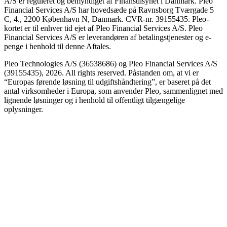
A/S er reguleret og bemyndiget af Finanstilsynet i Danmark. Pleo
Financial Services A/S har hovedsæde på Ravnsborg Tværgade 5
C, 4., 2200 København N, Danmark. CVR-nr. 39155435. Pleo-
kortet er til enhver tid ejet af Pleo Financial Services A/S. Pleo
Financial Services A/S er leverandøren af betalingstjenester og e-
penge i henhold til denne Aftales.
Pleo Technologies A/S (36538686) og Pleo Financial Services A/S
(39155435), 2026. All rights reserved. Påstanden om, at vi er
“Europas førende løsning til udgiftshåndtering”, er baseret på det
antal virksomheder i Europa, som anvender Pleo, sammenlignet med
lignende løsninger og i henhold til offentligt tilgængelige
oplysninger.