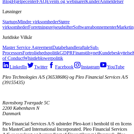
Blog
Hjælpecenter
FAQ
Events og webinarer
Kunder
Anmeldelser
Løsninger
Startups
Mindre virksomheder
Større
virksomheder
Forretningsrejseudgifter
Softwareabonnementer
Marketin
Juridiske Vilkår
Master Service Agreement
Databehandleraftale
Sub-
Processors
Fortrolighedspolitik
GDPR
Finanstilsynet
Kundebeskyttelse
of Conduct
Whistleblowerpolitik
LinkedIn
Twitter
Facebook
Instagram
YouTube
Pleo Technologies A/S (36538686) og Pleo Financial Services A/S
(39155435)
Ravnsborg Tværgade 5C
2200 København N
Danmark
Pleo Financial Services A/S udsteder Pleo-kort i henhold til en licens
fra MasterCard International Incorporated. Pleo Financial Services