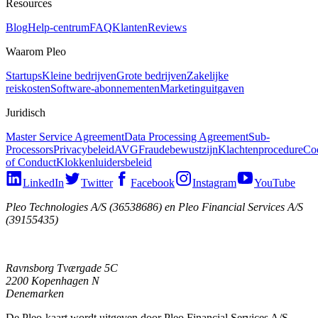
Resources
Blog
Help-centrum
FAQ
Klanten
Reviews
Waarom Pleo
Startups
Kleine bedrijven
Grote bedrijven
Zakelijke
reiskosten
Software-abonnementen
Marketinguitgaven
Juridisch
Master Service Agreement
Data Processing Agreement
Sub-
Processors
Privacybeleid
AVG
Fraudebewustzijn
Klachtenprocedure
Co
of Conduct
Klokkenluidersbeleid
LinkedIn
Twitter
Facebook
Instagram
YouTube
Pleo Technologies A/S (36538686) en Pleo Financial Services A/S
(39155435)
Ravnsborg Tværgade 5C
2200 Kopenhagen N
Denemarken
De Pleo-kaart wordt uitgeven door Pleo Financial Services A/S