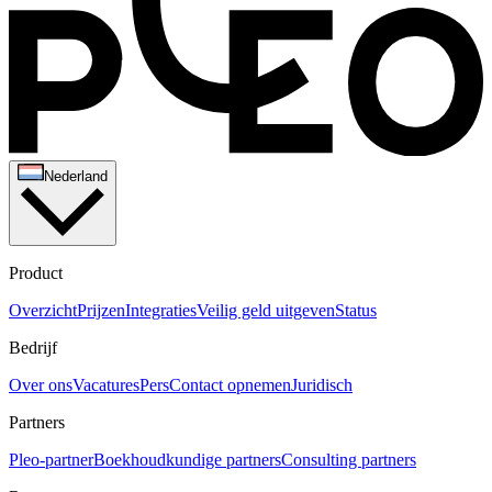
Nederland
Product
Overzicht
Prijzen
Integraties
Veilig geld uitgeven
Status
Bedrijf
Over ons
Vacatures
Pers
Contact opnemen
Juridisch
Partners
Pleo-partner
Boekhoudkundige partners
Consulting partners