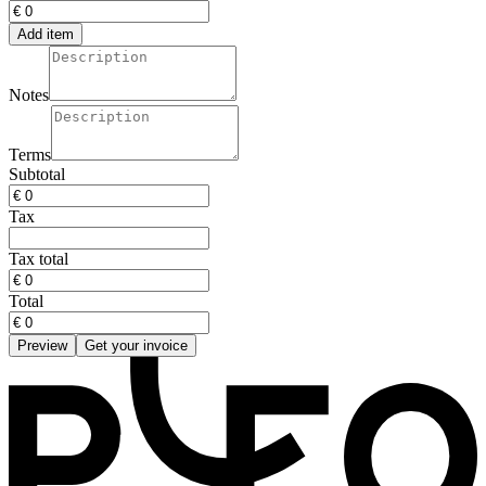
Add item
Notes
Terms
Subtotal
Tax
Tax total
Total
Preview
Get your invoice