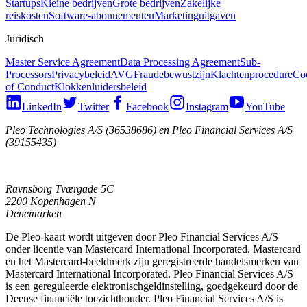
Startups
Kleine bedrijven
Grote bedrijven
Zakelijke
reiskosten
Software-abonnementen
Marketinguitgaven
Juridisch
Master Service Agreement
Data Processing Agreement
Sub-
Processors
Privacybeleid
AVG
Fraudebewustzijn
Klachtenprocedure
Co
of Conduct
Klokkenluidersbeleid
LinkedIn
Twitter
Facebook
Instagram
YouTube
Pleo Technologies A/S (36538686) en Pleo Financial Services A/S
(39155435)
Ravnsborg Tværgade 5C
2200 Kopenhagen N
Denemarken
De Pleo-kaart wordt uitgeven door Pleo Financial Services A/S
onder licentie van Mastercard International Incorporated. Mastercard
en het Mastercard-beeldmerk zijn geregistreerde handelsmerken van
Mastercard International Incorporated. Pleo Financial Services A/S
is een gereguleerde elektronischgeldinstelling, goedgekeurd door de
Deense financiële toezichthouder. Pleo Financial Services A/S is