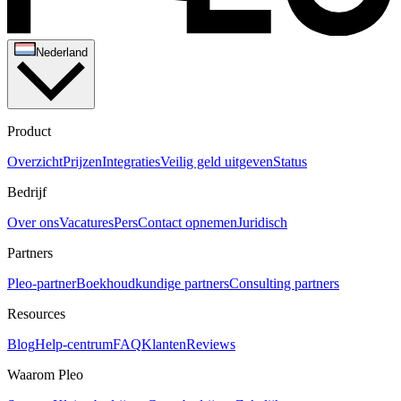
Nederland
Product
Overzicht
Prijzen
Integraties
Veilig geld uitgeven
Status
Bedrijf
Over ons
Vacatures
Pers
Contact opnemen
Juridisch
Partners
Pleo-partner
Boekhoudkundige partners
Consulting partners
Resources
Blog
Help-centrum
FAQ
Klanten
Reviews
Waarom Pleo