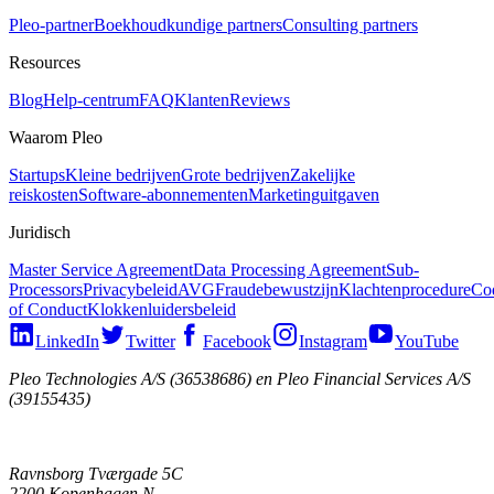
Pleo-partner
Boekhoudkundige partners
Consulting partners
Resources
Blog
Help-centrum
FAQ
Klanten
Reviews
Waarom Pleo
Startups
Kleine bedrijven
Grote bedrijven
Zakelijke
reiskosten
Software-abonnementen
Marketinguitgaven
Juridisch
Master Service Agreement
Data Processing Agreement
Sub-
Processors
Privacybeleid
AVG
Fraudebewustzijn
Klachtenprocedure
Co
of Conduct
Klokkenluidersbeleid
LinkedIn
Twitter
Facebook
Instagram
YouTube
Pleo Technologies A/S (36538686) en Pleo Financial Services A/S
(39155435)
Ravnsborg Tværgade 5C
2200 Kopenhagen N