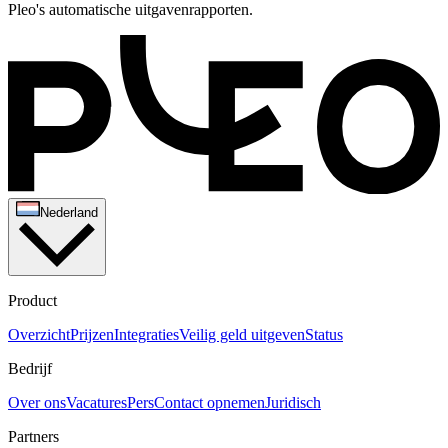
Pleo's automatische uitgavenrapporten.
Nederland
Product
Overzicht
Prijzen
Integraties
Veilig geld uitgeven
Status
Bedrijf
Over ons
Vacatures
Pers
Contact opnemen
Juridisch
Partners