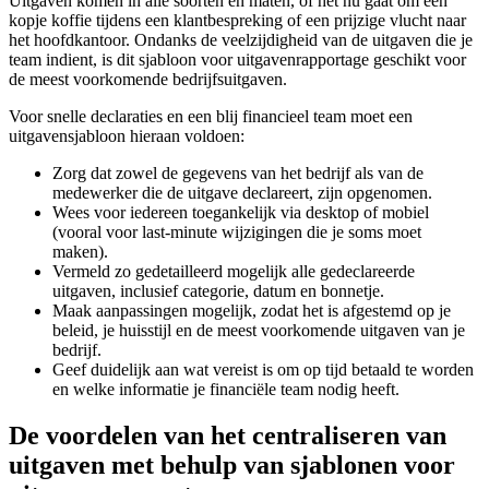
Uitgaven komen in alle soorten en maten, of het nu gaat om een
kopje koffie tijdens een klantbespreking of een prijzige vlucht naar
het hoofdkantoor. Ondanks de veelzijdigheid van de uitgaven die je
team indient, is dit sjabloon voor uitgavenrapportage geschikt voor
de meest voorkomende bedrijfsuitgaven.
Voor snelle declaraties en een blij financieel team moet een
uitgavensjabloon hieraan voldoen:
Zorg dat zowel de gegevens van het bedrijf als van de
medewerker die de uitgave declareert, zijn opgenomen.
Wees voor iedereen toegankelijk via desktop of mobiel
(vooral voor last-minute wijzigingen die je soms moet
maken).
Vermeld zo gedetailleerd mogelijk alle gedeclareerde
uitgaven, inclusief categorie, datum en bonnetje.
Maak aanpassingen mogelijk, zodat het is afgestemd op je
beleid, je huisstijl en de meest voorkomende uitgaven van je
bedrijf.
Geef duidelijk aan wat vereist is om op tijd betaald te worden
en welke informatie je financiële team nodig heeft.
De voordelen van het centraliseren van
uitgaven met behulp van sjablonen voor