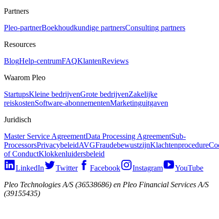
Partners
Pleo-partner
Boekhoudkundige partners
Consulting partners
Resources
Blog
Help-centrum
FAQ
Klanten
Reviews
Waarom Pleo
Startups
Kleine bedrijven
Grote bedrijven
Zakelijke
reiskosten
Software-abonnementen
Marketinguitgaven
Juridisch
Master Service Agreement
Data Processing Agreement
Sub-
Processors
Privacybeleid
AVG
Fraudebewustzijn
Klachtenprocedure
Co
of Conduct
Klokkenluidersbeleid
LinkedIn
Twitter
Facebook
Instagram
YouTube
Pleo Technologies A/S (36538686) en Pleo Financial Services A/S
(39155435)