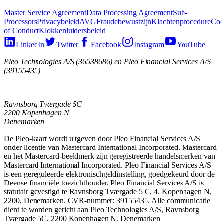
Master Service Agreement
Data Processing Agreement
Sub-
Processors
Privacybeleid
AVG
Fraudebewustzijn
Klachtenprocedure
Co
of Conduct
Klokkenluidersbeleid
LinkedIn
Twitter
Facebook
Instagram
YouTube
Pleo Technologies A/S (36538686) en Pleo Financial Services A/S
(39155435)
Ravnsborg Tværgade 5C
2200 Kopenhagen N
Denemarken
De Pleo-kaart wordt uitgeven door Pleo Financial Services A/S
onder licentie van Mastercard International Incorporated. Mastercard
en het Mastercard-beeldmerk zijn geregistreerde handelsmerken van
Mastercard International Incorporated. Pleo Financial Services A/S
is een gereguleerde elektronischgeldinstelling, goedgekeurd door de
Deense financiële toezichthouder. Pleo Financial Services A/S is
statutair gevestigd te Ravnsborg Tværgade 5 C, 4. Kopenhagen N,
2200, Denemarken. CVR-nummer: 39155435. Alle communicatie
dient te worden gericht aan Pleo Technologies A/S, Ravnsborg
Tværgade 5C, 2200 Kopenhagen N, Denemarken