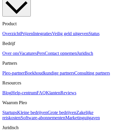
Product
Overzicht
Prijzen
Integraties
Veilig geld uitgeven
Status
Bedrijf
Over ons
Vacatures
Pers
Contact opnemen
Juridisch
Partners
Pleo-partner
Boekhoudkundige partners
Consulting partners
Resources
Blog
Help-centrum
FAQ
Klanten
Reviews
Waarom Pleo
Startups
Kleine bedrijven
Grote bedrijven
Zakelijke
reiskosten
Software-abonnementen
Marketinguitgaven
Juridisch