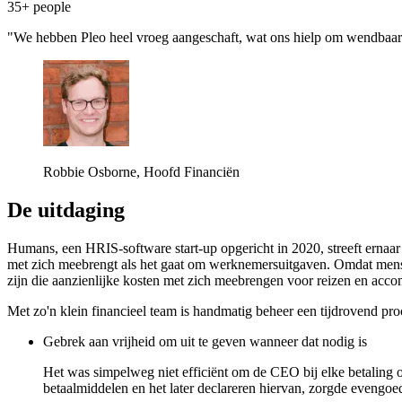
35+ people
"We hebben Pleo heel vroeg aangeschaft, wat ons hielp om wendbaar en 
Robbie Osborne, Hoofd Financiën
De uitdaging
Humans, een HRIS-software start-up opgericht in 2020, streeft ernaa
met zich meebrengt als het gaat om werknemersuitgaven. Omdat mensen
zijn die aanzienlijke kosten met zich meebrengen voor reizen en acc
Met zo'n klein financieel team is handmatig beheer een tijdrovend pr
Gebrek aan vrijheid om uit te geven wanneer dat nodig is
Het was simpelweg niet efficiënt om de CEO bij elke betaling 
betaalmiddelen en het later declareren hiervan, zorgde evengo