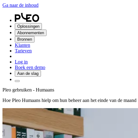
Ga naar de inhoud
Oplossingen
Abonnementen
Bronnen
Klanten
Tarieven
Log in
Boek een demo
Aan de slag
Pleo gebruiken - Humaans
Hoe Pleo Humaans hielp om hun beheer aan het einde van de maand r