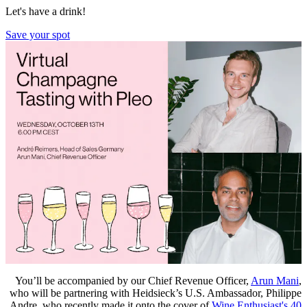
Let's have a drink!
Save your spot
You’ll be accompanied by our Chief Revenue Officer,
Arun Mani
,
who will be partnering with Heidsieck’s U.S. Ambassador, Philippe
Andre, who recently made it onto the cover of
Wine Enthusiast's 40