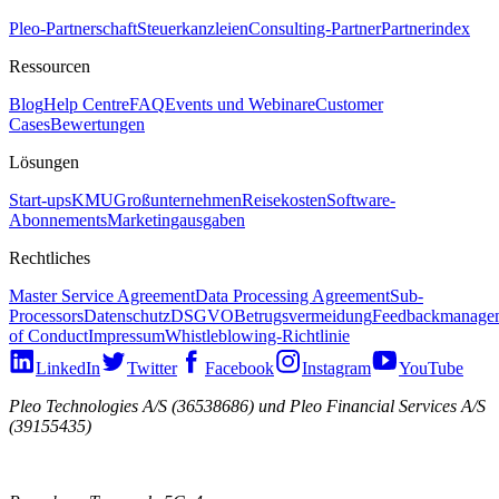
Pleo-Partnerschaft
Steuerkanzleien
Consulting-Partner
Partnerindex
Ressourcen
Blog
Help Centre
FAQ
Events und Webinare
Customer
Cases
Bewertungen
Lösungen
Start-ups
KMU
Großunternehmen
Reisekosten
Software-
Abonnements
Marketingausgaben
Rechtliches
Master Service Agreement
Data Processing Agreement
Sub-
Processors
Datenschutz
DSGVO
Betrugsvermeidung
Feedbackmanage
of Conduct
Impressum
Whistleblowing-Richtlinie
LinkedIn
Twitter
Facebook
Instagram
YouTube
Pleo Technologies A/S (36538686) und Pleo Financial Services A/S
(39155435)