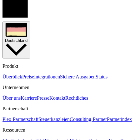
Deutschland
Produkt
Überblick
Preise
Integrationen
Sichere Ausgaben
Status
Unternehmen
Über uns
Karriere
Presse
Kontakt
Rechtliches
Partnerschaft
Pleo-Partnerschaft
Steuerkanzleien
Consulting-Partner
Partnerindex
Ressourcen