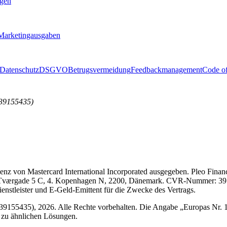
gen
Marketingausgaben
Datenschutz
DSGVO
Betrugsvermeidung
Feedbackmanagement
Code o
(39155435)
nz von Mastercard International Incorporated ausgegeben. Pleo Financi
 Tværgade 5 C, 4. Kopenhagen N, 2200, Dänemark. CVR-Nummer: 39155
ienstleister und E-Geld-Emittent für die Zwecke des Vertrags.
39155435), 2026. Alle Rechte vorbehalten. Die Angabe „Europas Nr. 1
 zu ähnlichen Lösungen.