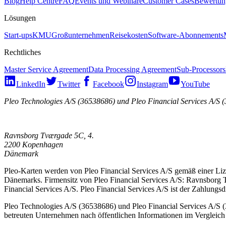
Blog
Help Centre
FAQ
Events und Webinare
Customer Cases
Bewertun
Lösungen
Start-ups
KMU
Großunternehmen
Reisekosten
Software-Abonnements
Rechtliches
Master Service Agreement
Data Processing Agreement
Sub-Processors
LinkedIn
Twitter
Facebook
Instagram
YouTube
Pleo Technologies A/S (36538686) und Pleo Financial Services A/S 
Ravnsborg Tværgade 5C, 4.
2200 Kopenhagen
Dänemark
Pleo-Karten werden von Pleo Financial Services A/S gemäß einer Lize
Dänemarks. Firmensitz von Pleo Financial Services A/S: Ravnsborg
Financial Services A/S. Pleo Financial Services A/S ist der Zahlungsd
Pleo Technologies A/S (36538686) und Pleo Financial Services A/S (
betreuten Unternehmen nach öffentlichen Informationen im Vergleich