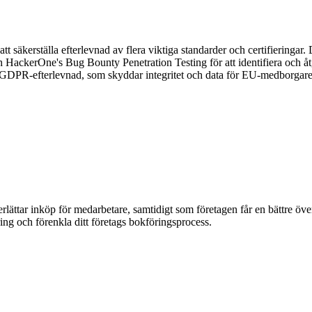
t säkerställa efterlevnad av flera viktiga standarder och certifieringa
ackerOne's Bug Bounty Penetration Testing för att identifiera och åtg
 GDPR-efterlevnad, som skyddar integritet och data för EU-medborgare. 
erlättar inköp för medarbetare, samtidigt som företagen får en bättre öv
ing och förenkla ditt företags bokföringsprocess.