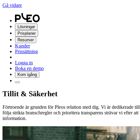
Gå vidare
Lösningar
Prisplaner
Resurser
Kunder
Prissättning
Logga in
Boka en demo
Kom igång
Tillit & Säkerhet
Förtroende är grunden för Pleos relation med dig. Vi är dedikerade til
följa strikta branschregler och prioritera transparens strävar vi efter a
information.