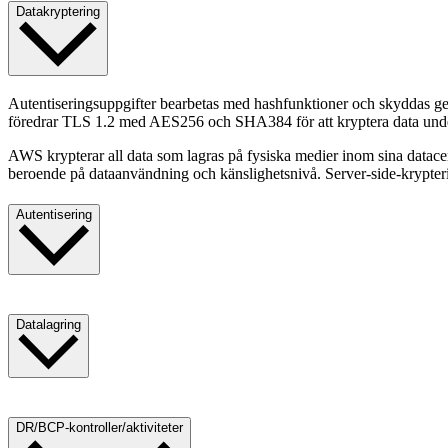
Datakryptering
Autentiseringsuppgifter bearbetas med hashfunktioner och skyddas genom
föredrar TLS 1.2 med AES256 och SHA384 för att kryptera data unde
AWS krypterar all data som lagras på fysiska medier inom sina datace
beroende på dataanvändning och känslighetsnivå. Server-side-krypte
Autentisering
Pleo tillhandahåller åtkomst enligt principen om minsta privilegium, 
autentiseringsuppgifter används för att onboarda konton. Multi-fakt
Datalagring
till back end-miljön.
Pleo använder AWS-datacenter för att tillhandahålla tjänsterna. AWS-
DR/BCP-kontroller/aktiviteter