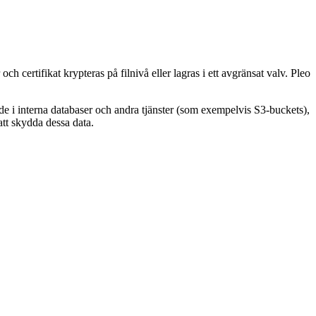
certifikat krypteras på filnivå eller lagras i ett avgränsat valv. Pleo
e i interna databaser och andra tjänster (som exempelvis S3-buckets),
tt skydda dessa data.
rvakas och attesteras och lösningar för hantering av
tverksadministration, etc. MFA krävs också för VPN-nätverksåtkomst
center belägna i Irland (eu-west-1).