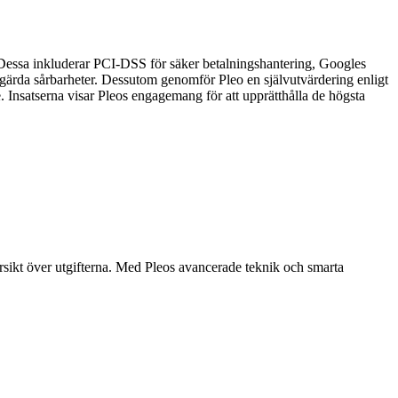
r. Dessa inkluderar PCI-DSS för säker betalningshantering, Googles
ärda sårbarheter. Dessutom genomför Pleo en självutvärdering enligt
Insatserna visar Pleos engagemang för att upprätthålla de högsta
ersikt över utgifterna. Med Pleos avancerade teknik och smarta