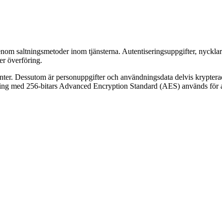
 saltningsmetoder inom tjänsterna. Autentiseringsuppgifter, nycklar och 
r överföring.
nter. Dessutom är personuppgifter och användningsdata delvis krypterad
ring med 256-bitars Advanced Encryption Standard (AES) används för a
genom att använda rollbaserade åtkomstkontroller. Åtkomsträttigheter öve
orautentisering (MFA) krävs för den som hanterar server-onboarding, nä
datacenter är belägna i EU/EES. Kunddata lagras och behandlas vid data