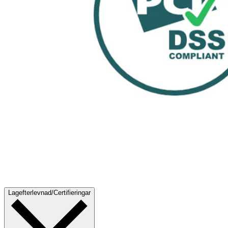
Lagefterlevnad/Certifieringar