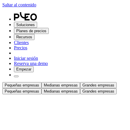
Saltar al contenido
Soluciones
Planes de precios
Recursos
Clientes
Precios
Iniciar sesión
Reserva una demo
Empezar
Pequeñas empresas
Medianas empresas
Grandes empresas
Pequeñas empresas
Medianas empresas
Grandes empresas
La plataforma de gestión del gasto que crece a tu ritmo
La opción preferida de Europa para los gastos de empresa. Añade equipo
entidades.