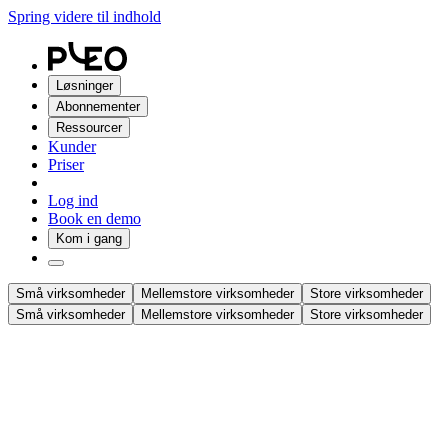
Spring videre til indhold
Løsninger
Abonnementer
Ressourcer
Kunder
Priser
Log ind
Book en demo
Kom i gang
Små virksomheder
Mellemstore virksomheder
Store virksomheder
Små virksomheder
Mellemstore virksomheder
Store virksomheder
En platform, der vokser med din virksomhed
Europæiske virksomheders valg til udgiftshåndtering. Få dine teams
op at køre på et øjeblik, kontrollér forbruget i realtid, og synkroniser
regnskabet i alle valutaer for alle enheder.