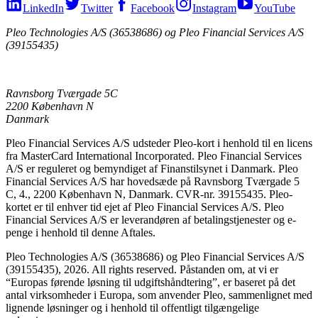
LinkedIn
Twitter
Facebook
Instagram
YouTube
Pleo Technologies A/S (36538686) og Pleo Financial Services A/S
(39155435)
Ravnsborg Tværgade 5C
2200 København N
Danmark
Pleo Financial Services A/S udsteder Pleo-kort i henhold til en licens
fra MasterCard International Incorporated. Pleo Financial Services
A/S er reguleret og bemyndiget af Finanstilsynet i Danmark. Pleo
Financial Services A/S har hovedsæde på Ravnsborg Tværgade 5
C, 4., 2200 København N, Danmark. CVR-nr. 39155435. Pleo-
kortet er til enhver tid ejet af Pleo Financial Services A/S. Pleo
Financial Services A/S er leverandøren af betalingstjenester og e-
penge i henhold til denne Aftales.
Pleo Technologies A/S (36538686) og Pleo Financial Services A/S
(39155435), 2026. All rights reserved. Påstanden om, at vi er
“Europas førende løsning til udgiftshåndtering”, er baseret på det
antal virksomheder i Europa, som anvender Pleo, sammenlignet med
lignende løsninger og i henhold til offentligt tilgængelige