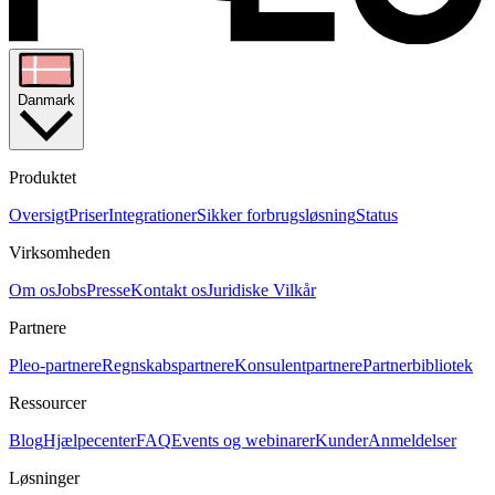
Danmark
Produktet
Oversigt
Priser
Integrationer
Sikker forbrugsløsning
Status
Virksomheden
Om os
Jobs
Presse
Kontakt os
Juridiske Vilkår
Partnere
Pleo-partnere
Regnskabspartnere
Konsulentpartnere
Partnerbibliotek
Ressourcer
Blog
Hjælpecenter
FAQ
Events og webinarer
Kunder
Anmeldelser
Løsninger