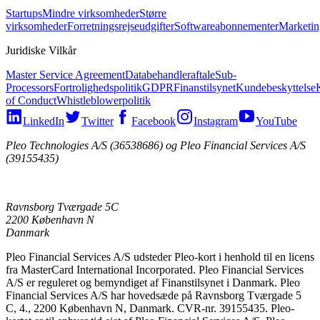
Startups
Mindre virksomheder
Større
virksomheder
Forretningsrejseudgifter
Softwareabonnementer
Marketin
Juridiske Vilkår
Master Service Agreement
Databehandleraftale
Sub-
Processors
Fortrolighedspolitik
GDPR
Finanstilsynet
Kundebeskyttelse
of Conduct
Whistleblowerpolitik
LinkedIn
Twitter
Facebook
Instagram
YouTube
Pleo Technologies A/S (36538686) og Pleo Financial Services A/S
(39155435)
Ravnsborg Tværgade 5C
2200 København N
Danmark
Pleo Financial Services A/S udsteder Pleo-kort i henhold til en licens
fra MasterCard International Incorporated. Pleo Financial Services
A/S er reguleret og bemyndiget af Finanstilsynet i Danmark. Pleo
Financial Services A/S har hovedsæde på Ravnsborg Tværgade 5
C, 4., 2200 København N, Danmark. CVR-nr. 39155435. Pleo-