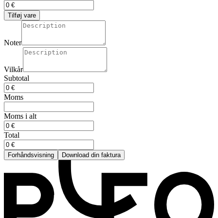
Tilføj vare
Noter
Vilkår
Subtotal
Moms
Moms i alt
Total
Forhåndsvisning
Download din faktura