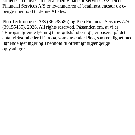
kortet er til enhver tid ejet af Pleo Financial Services A/S. Pleo
Financial Services A/S er leverandøren af betalingstjenester og e-
penge i henhold til denne Aftales.
Pleo Technologies A/S (36538686) og Pleo Financial Services A/S
(39155435), 2026. All rights reserved. Påstanden om, at vi er
“Europas førende løsning til udgiftshåndtering”, er baseret på det
antal virksomheder i Europa, som anvender Pleo, sammenlignet med
lignende løsninger og i henhold til offentligt tilgængelige
oplysninger.