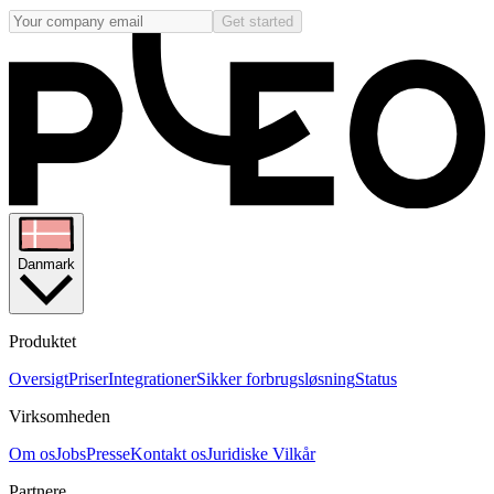
Get started
Danmark
Produktet
Oversigt
Priser
Integrationer
Sikker forbrugsløsning
Status
Virksomheden
Om os
Jobs
Presse
Kontakt os
Juridiske Vilkår
Partnere