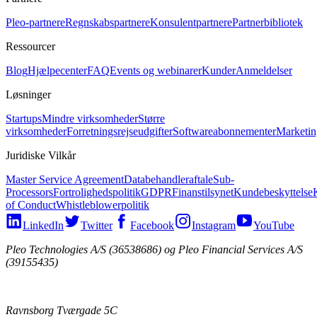
Pleo-partnere
Regnskabspartnere
Konsulentpartnere
Partnerbibliotek
Ressourcer
Blog
Hjælpecenter
FAQ
Events og webinarer
Kunder
Anmeldelser
Løsninger
Startups
Mindre virksomheder
Større
virksomheder
Forretningsrejseudgifter
Softwareabonnementer
Marketin
Juridiske Vilkår
Master Service Agreement
Databehandleraftale
Sub-
Processors
Fortrolighedspolitik
GDPR
Finanstilsynet
Kundebeskyttelse
of Conduct
Whistleblowerpolitik
LinkedIn
Twitter
Facebook
Instagram
YouTube
Pleo Technologies A/S (36538686) og Pleo Financial Services A/S
(39155435)
Ravnsborg Tværgade 5C