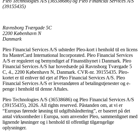
Pleo Technologies A/S (36538686) og Pleo Financial Services A/S
(39155435)
Ravnsborg Tværgade 5C
2200 København N
Danmark
Pleo Financial Services A/S udsteder Pleo-kort i henhold til en licens
fra MasterCard International Incorporated. Pleo Financial Services
A/S er reguleret og bemyndiget af Finanstilsynet i Danmark. Pleo
Financial Services A/S har hovedsæde på Ravnsborg Tværgade 5
C, 4., 2200 København N, Danmark. CVR-nr. 39155435. Pleo-
kortet er til enhver tid ejet af Pleo Financial Services A/S. Pleo
Financial Services A/S er leverandøren af betalingstjenester og e-
penge i henhold til denne Aftales.
Pleo Technologies A/S (36538686) og Pleo Financial Services A/S
(39155435), 2026. All rights reserved. Påstanden om, at vi er
“Europas førende løsning til udgiftshåndtering”, er baseret på det
antal virksomheder i Europa, som anvender Pleo, sammenlignet med
lignende løsninger og i henhold til offentligt tilgængelige
oplysninger.