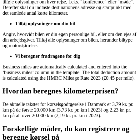
tilføje oplysninger om hver rejse, f.eks. "konference" eller "møde".
Derefter skal du indtaste destinationens adresse og startpunkt med
det samlede antal kørte kilometer.
Tilføj oplysninger om din bi
l
Angiv, hvorvidt bilen er din egen personlige bil, eller om den ejes af
din arbejdsgiver. Tilføj alle oplysninger om bilen, herunder biltype
og motorstørrelse.
Vi beregner fradragene for dig
Business miles are automatically calculated and entered into the
‘business miles’ column in the template. The total deduction amount
is calculated using the HMRC Mileage Rate 2023 (£0.45 per mile).
Hvordan beregnes kilometerprisen?
De aktuelle takster for kørselsgodtgørelse i Danmark er 3,79 kr. pr.
km på de første 20.000 km (3,73 kr. pr. km i 2023) og 2.23 kr. pr.
km på alt over 20.000 km (2,19 kr. pr. km i 2023).
Forskellige måder, du kan registrere og
beregne kørsel på