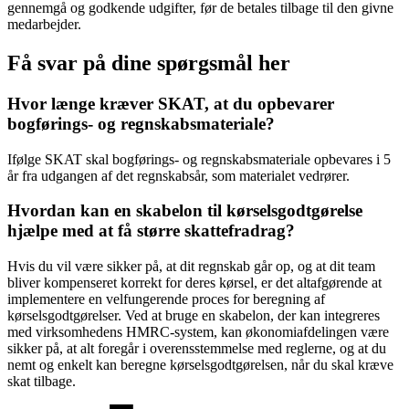
gennemgå og godkende udgifter, før de betales tilbage til den givne
medarbejder.
Få svar på dine spørgsmål her
Hvor længe kræver SKAT, at du opbevarer
bogførings- og regnskabsmateriale?
Ifølge SKAT skal bogførings- og regnskabsmateriale opbevares i 5
år fra udgangen af det regnskabsår, som materialet vedrører.
Hvordan kan en skabelon til kørselsgodtgørelse
hjælpe med at få større skattefradrag?
Hvis du vil være sikker på, at dit regnskab går op, og at dit team
bliver kompenseret korrekt for deres kørsel, er det altafgørende at
implementere en velfungerende proces for beregning af
kørselsgodtgørelser. Ved at bruge en skabelon, der kan integreres
med virksomhedens HMRC-system, kan økonomiafdelingen være
sikker på, at alt foregår i overensstemmelse med reglerne, og at du
nemt og enkelt kan beregne kørselsgodtgørelsen, når du skal kræve
skat tilbage.