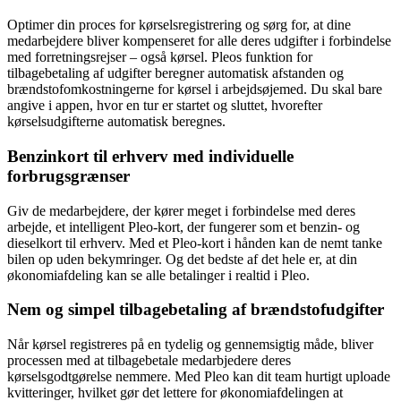
Optimer din proces for kørselsregistrering og sørg for, at dine
medarbejdere bliver kompenseret for alle deres udgifter i forbindelse
med forretningsrejser – også kørsel. Pleos funktion for
tilbagebetaling af udgifter beregner automatisk afstanden og
brændstofomkostningerne for kørsel i arbejdsøjemed. Du skal bare
angive i appen, hvor en tur er startet og sluttet, hvorefter
kørselsudgifterne automatisk beregnes.
Benzinkort til erhverv med individuelle
forbrugsgrænser
Giv de medarbejdere, der kører meget i forbindelse med deres
arbejde, et intelligent Pleo-kort, der fungerer som et benzin- og
dieselkort til erhverv. Med et Pleo-kort i hånden kan de nemt tanke
bilen op uden bekymringer. Og det bedste af det hele er, at din
økonomiafdeling kan se alle betalinger i realtid i Pleo.
Nem og simpel tilbagebetaling af brændstofudgifter
Når kørsel registreres på en tydelig og gennemsigtig måde, bliver
processen med at tilbagebetale medarbjedere deres
kørselsgodtgørelse nemmere. Med Pleo kan dit team hurtigt uploade
kvitteringer, hvilket gør det lettere for økonomiafdelingen at