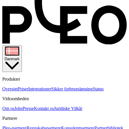
Danmark
Produktet
Oversigt
Priser
Integrationer
Sikker forbrugsløsning
Status
Virksomheden
Om os
Jobs
Presse
Kontakt os
Juridiske Vilkår
Partnere
Pleo-partnere
Regnskabspartnere
Konsulentpartnere
Partnerbibliotek