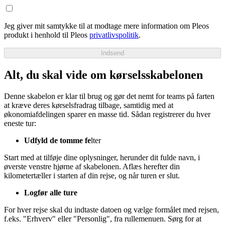
Jeg giver mit samtykke til at modtage mere information om Pleos
produkt i henhold til Pleos
privatlivspolitik
.
Indsend
Alt, du skal vide om kørselsskabelonen
Denne skabelon er klar til brug og gør det nemt for teams på farten
at kræve deres kørselsfradrag tilbage, samtidig med at
økonomiafdelingen sparer en masse tid. Sådan registrerer du hver
eneste tur:
Udfyld de tomme fe
lter
Start med at tilføje dine oplysninger, herunder dit fulde navn, i
øverste venstre hjørne af skabelonen. Aflæs herefter din
kilometertæller i starten af din rejse, og når turen er slut.
Logfør alle ture
For hver rejse skal du indtaste datoen og vælge formålet med rejsen,
f.eks. "Erhverv" eller "Personlig", fra rullemenuen. Sørg for at