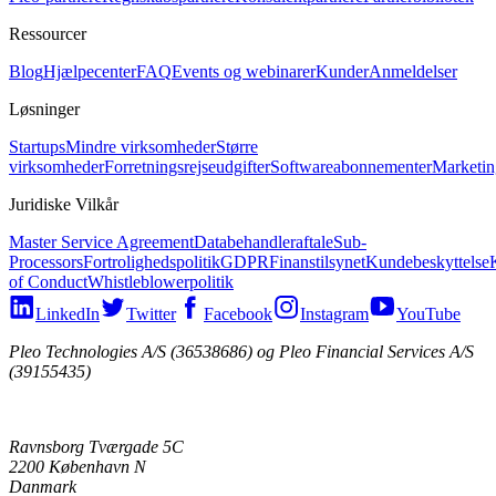
Ressourcer
Blog
Hjælpecenter
FAQ
Events og webinarer
Kunder
Anmeldelser
Løsninger
Startups
Mindre virksomheder
Større
virksomheder
Forretningsrejseudgifter
Softwareabonnementer
Marketin
Juridiske Vilkår
Master Service Agreement
Databehandleraftale
Sub-
Processors
Fortrolighedspolitik
GDPR
Finanstilsynet
Kundebeskyttelse
of Conduct
Whistleblowerpolitik
LinkedIn
Twitter
Facebook
Instagram
YouTube
Pleo Technologies A/S (36538686) og Pleo Financial Services A/S
(39155435)
Ravnsborg Tværgade 5C
2200 København N
Danmark