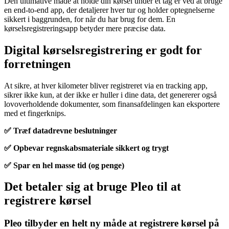
Den ultimative måde at holde din kørsel under ét tag er ved at bruge
en end-to-end app, der detaljerer hver tur og holder optegnelserne
sikkert i baggrunden, for når du har brug for dem. En
kørselsregistreringsapp betyder mere præcise data.
Digital kørselsregistrering er godt for
forretningen
At sikre, at hver kilometer bliver registreret via en tracking app,
sikrer ikke kun, at der ikke er huller i dine data, det genererer også
lovoverholdende dokumenter, som finansafdelingen kan eksportere
med et fingerknips.
✅ Træf datadrevne beslutninger
✅ Opbevar regnskabsmateriale sikkert og trygt
✅ Spar en hel masse tid (og penge)
Det betaler sig at bruge Pleo til at
registrere kørsel
Pleo tilbyder en helt ny måde at registrere kørsel på