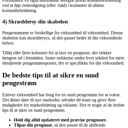
Formularen vil også automatisk beregne primo kontantbeholdning
ved at føje nettostigning (eller -fald) i kontanter til ultimo
kontantbeholdning.
4) Skræddersy din skabelon
Pengestrømme er forskellige fra virksomhed til virksomhed. Denne
skabelon kan skræddersys, så den passer bedre til din virksomheds
behov.
Tilføj eller fjern kolonner for at lave en prognose, der rækker
længere ud i fremtiden. Juster rækkerne under hver sektion for mere
detaljerede pengestrømsposter, der er specifikke for din virksomhed.
De bedste tips til at sikre en sund
pengestrøm
Enhver virksomhed har brug for en sund pengestrøm for at vokse.
Det åbner døre til nye markeder, udvider dit team og giver flere
muligheder for markedsføring og reklame. Her er nogle af de bedste
tips til at sikre en sund pengestrøm.
Hold dig altid opdateret med præcise prognoser.
Tilpas din prognose
, så
den passer til de skiftende