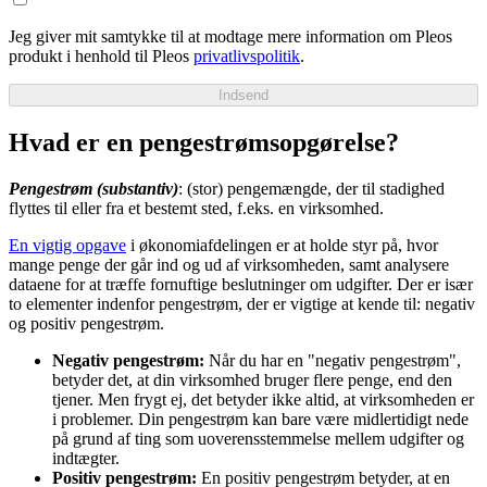
Jeg giver mit samtykke til at modtage mere information om Pleos
produkt i henhold til Pleos
privatlivspolitik
.
Indsend
Hvad er en pengestrømsopgørelse?
Pengestrøm (substantiv)
: (stor) pengemængde, der til stadighed
flyttes til eller fra et bestemt sted, f.eks. en virksomhed.
En vigtig opgave
i økonomiafdelingen er at holde styr på, hvor
mange penge der går ind og ud af virksomheden, samt analysere
dataene for at træffe fornuftige beslutninger om udgifter. Der er især
to elementer indenfor pengestrøm, der er vigtige at kende til: negativ
og positiv pengestrøm.
Negativ pengestrøm:
Når du har en "negativ pengestrøm",
betyder det, at din virksomhed bruger flere penge, end den
tjener. Men frygt ej, det betyder ikke altid, at virksomheden er
i problemer. Din pengestrøm kan bare være midlertidigt nede
på grund af ting som uoverensstemmelse mellem udgifter og
indtægter.
Positiv pengestrøm:
En positiv pengestrøm betyder, at en