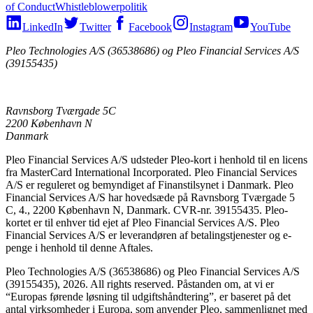
of Conduct
Whistleblowerpolitik
LinkedIn
Twitter
Facebook
Instagram
YouTube
Pleo Technologies A/S (36538686) og Pleo Financial Services A/S
(39155435)
Ravnsborg Tværgade 5C
2200 København N
Danmark
Pleo Financial Services A/S udsteder Pleo-kort i henhold til en licens
fra MasterCard International Incorporated. Pleo Financial Services
A/S er reguleret og bemyndiget af Finanstilsynet i Danmark. Pleo
Financial Services A/S har hovedsæde på Ravnsborg Tværgade 5
C, 4., 2200 København N, Danmark. CVR-nr. 39155435. Pleo-
kortet er til enhver tid ejet af Pleo Financial Services A/S. Pleo
Financial Services A/S er leverandøren af betalingstjenester og e-
penge i henhold til denne Aftales.
Pleo Technologies A/S (36538686) og Pleo Financial Services A/S
(39155435), 2026. All rights reserved. Påstanden om, at vi er
“Europas førende løsning til udgiftshåndtering”, er baseret på det
antal virksomheder i Europa, som anvender Pleo, sammenlignet med