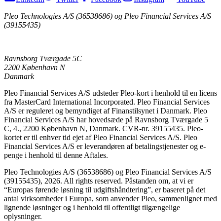
Pleo Technologies A/S (36538686) og Pleo Financial Services A/S
(39155435)
Ravnsborg Tværgade 5C
2200 København N
Danmark
Pleo Financial Services A/S udsteder Pleo-kort i henhold til en licens
fra MasterCard International Incorporated. Pleo Financial Services
A/S er reguleret og bemyndiget af Finanstilsynet i Danmark. Pleo
Financial Services A/S har hovedsæde på Ravnsborg Tværgade 5
C, 4., 2200 København N, Danmark. CVR-nr. 39155435. Pleo-
kortet er til enhver tid ejet af Pleo Financial Services A/S. Pleo
Financial Services A/S er leverandøren af betalingstjenester og e-
penge i henhold til denne Aftales.
Pleo Technologies A/S (36538686) og Pleo Financial Services A/S
(39155435), 2026. All rights reserved. Påstanden om, at vi er
“Europas førende løsning til udgiftshåndtering”, er baseret på det
antal virksomheder i Europa, som anvender Pleo, sammenlignet med
lignende løsninger og i henhold til offentligt tilgængelige
oplysninger.