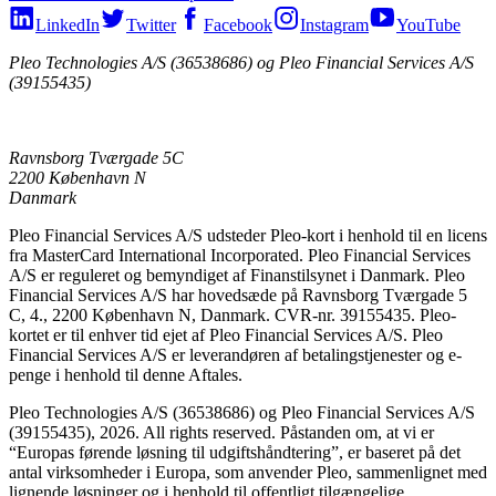
LinkedIn
Twitter
Facebook
Instagram
YouTube
Pleo Technologies A/S (36538686) og Pleo Financial Services A/S
(39155435)
Ravnsborg Tværgade 5C
2200 København N
Danmark
Pleo Financial Services A/S udsteder Pleo-kort i henhold til en licens
fra MasterCard International Incorporated. Pleo Financial Services
A/S er reguleret og bemyndiget af Finanstilsynet i Danmark. Pleo
Financial Services A/S har hovedsæde på Ravnsborg Tværgade 5
C, 4., 2200 København N, Danmark. CVR-nr. 39155435. Pleo-
kortet er til enhver tid ejet af Pleo Financial Services A/S. Pleo
Financial Services A/S er leverandøren af betalingstjenester og e-
penge i henhold til denne Aftales.
Pleo Technologies A/S (36538686) og Pleo Financial Services A/S
(39155435), 2026. All rights reserved. Påstanden om, at vi er
“Europas førende løsning til udgiftshåndtering”, er baseret på det
antal virksomheder i Europa, som anvender Pleo, sammenlignet med
lignende løsninger og i henhold til offentligt tilgængelige