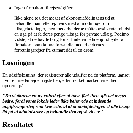
Ingen firmakort til rejseudgifter
Ikke alene tog det meget af økonomiafdelingens tid at
behandle manuelle regneark med anmodninger om
tilbagebetalinger, men medarbejderne måtte også vente mindst
en uge på at få deres penge tilbage for private udlæg. Podimo
vidste, at de havde brug for at finde en pålidelig udbyder af
firmakort, som kunne forvandle medarbejdernes
forretningsrejser fra et mareridt til en drøm.
Løsningen
En udgiftsløsning, der registrerer alle udgifter på én platform, uanset
hvor en medarbejder rejste hen, eller hvilket marked en enhed
opererer på.
"Da vi åbnede en ny enhed efter at have fået Pleo, gik det meget
bedre, fordi vores lokale leder ikke behøvede at indsende
udgiftsrapporter, som krævede, at økonomiafdelingen skulle bruge
tid på at administrere og behandle den og
så videre."
Resultatet