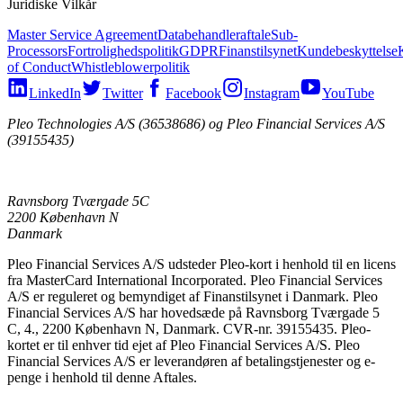
Juridiske Vilkår
Master Service Agreement
Databehandleraftale
Sub-
Processors
Fortrolighedspolitik
GDPR
Finanstilsynet
Kundebeskyttelse
of Conduct
Whistleblowerpolitik
LinkedIn
Twitter
Facebook
Instagram
YouTube
Pleo Technologies A/S (36538686) og Pleo Financial Services A/S
(39155435)
Ravnsborg Tværgade 5C
2200 København N
Danmark
Pleo Financial Services A/S udsteder Pleo-kort i henhold til en licens
fra MasterCard International Incorporated. Pleo Financial Services
A/S er reguleret og bemyndiget af Finanstilsynet i Danmark. Pleo
Financial Services A/S har hovedsæde på Ravnsborg Tværgade 5
C, 4., 2200 København N, Danmark. CVR-nr. 39155435. Pleo-
kortet er til enhver tid ejet af Pleo Financial Services A/S. Pleo
Financial Services A/S er leverandøren af betalingstjenester og e-
penge i henhold til denne Aftales.