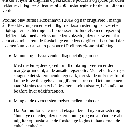
ønsker at lytte til originale og eksklusive podcasts og lydbøger uden
reklamer. I dag består teamet af 250 medarbejdere fordelt rundt om i
verden.
Podimo blev stiftet i København i 2019 og har brugt Pleo i mange
år. Pleo blev implementeret tidligt i virksomheden og har været en
nøglespiller i etableringen af processer i forbindelse med rejser og
udgifter. I takt med at virksomheden voksede, blev det sværer for
dem at administrere de forskellige enheders udgifter – især fordi der
i starten kun var ansat to personer i Podimos økonomiafdeling.
Manuel og tidskrævende tilbagebetalingsproces
Med medarbejdere spredt rundt omkring i verden er der
mange grunde til, at de ansatte rejser ofte. Men efter hver rejse
spøgede det skræmmende regneark, der skulle udfyldes for at
kunne blive tilbagebetalt udgifterne til rejsen. Det kunne nemt
tage Martins team et helt kvarter at administ
rere
, behandle og
bogføre hver udgiftsrapport.
Manglende overensstemmelser mellem enheder
Da Podimo fortsatte med at ekspandere til nye markeder og
åbne nye enheder, blev det en umulig opgave at håndtere alle
udgifter og huske alle de forskellige logins til bankerne i de
enkelte enheder.