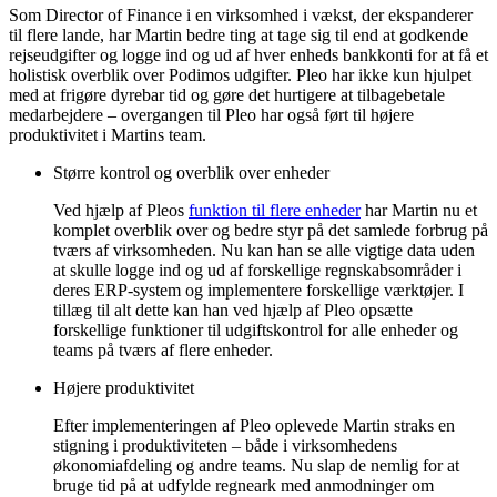
Som Director of Finance i en virksomhed i vækst, der ekspanderer
til flere lande, har Martin bedre ting at tage sig til end at godkende
rejseudgifter og logge ind og ud af hver enheds bankkonti for at få et
holistisk overblik over Podimos udgifter. Pleo har ikke kun hjulpet
med at frigøre dyrebar tid og gøre det hurtigere at tilbagebetale
medarbejdere – overgangen til Pleo har også ført til højere
produktivitet i Martins team.
Større kontrol og overblik over enheder
Ved hjælp af Pleos
funktion til flere enheder
har Martin nu et
komplet overblik over og bedre styr på det samlede forbrug på
tværs af virksomheden. Nu kan han se alle vigtige data uden
at skulle logge ind og ud af forskellige regnskabsområder i
deres ERP-system og implementere forskellige værktøjer. I
tillæg til alt dette kan han ved hjælp af Pleo opsætte
forskellige funktioner til udgiftskontrol for alle enheder og
teams på tværs af flere enheder.
Højere produktivitet
Efter implementeringen af Pleo oplevede Martin straks en
stigning i produktiviteten – både i virksomhedens
økonomiafdeling og andre teams. Nu slap de nemlig for at
bruge tid på at udfylde regneark med anmodninger om