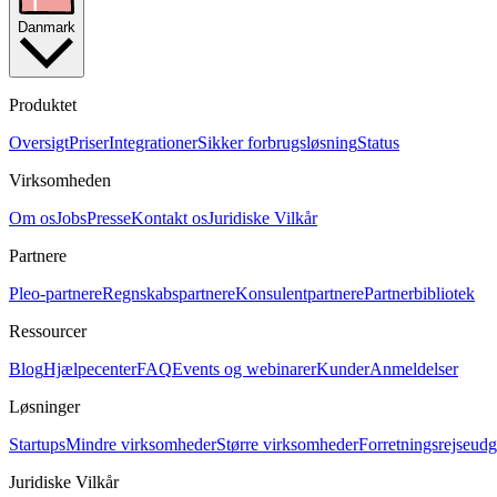
Danmark
Produktet
Oversigt
Priser
Integrationer
Sikker forbrugsløsning
Status
Virksomheden
Om os
Jobs
Presse
Kontakt os
Juridiske Vilkår
Partnere
Pleo-partnere
Regnskabspartnere
Konsulentpartnere
Partnerbibliotek
Ressourcer
Blog
Hjælpecenter
FAQ
Events og webinarer
Kunder
Anmeldelser
Løsninger
Startups
Mindre virksomheder
Større virksomheder
Forretningsrejseudgi
Juridiske Vilkår