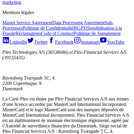
marketing
Mentions légales
Master Service Agreement
Data Processing Agreement
Sub-
Processors
Politique de Confidentialité
RGPD
Sensibilisation à la
Fraude
Réclamations
Code of Conduct
Politique de Signalement
LinkedIn
Twitter
Facebook
Instagram
YouTube
Pleo Technologies A/S (36538686) et Pleo Financial Services A/S
(39155435)
Ravnsborg Tværgade 5C, 4.
2200 Copenhague N
Danemark
La Carte Pleo est émise par Pleo Financial Services A/S aux termes
d’une licence accordée par MasterCard International Incorporated.
MasterCard et le logo MasterCard sont des marques déposées de
MasterCard International Incorporated. Pleo Financial Services A/S
est un établissement de monnaie électronique réglementé, agréé par
l’Autorité de surveillance financière du Danemark. Siège social de
Pleo Financial Services A/S : Ravnsborg Tværgade 5 C, 4.