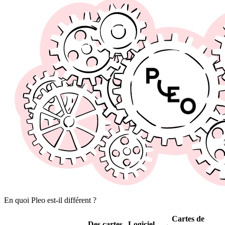
En quoi Pleo est-il différent ?
Cartes de
Des cartes
Logiciel