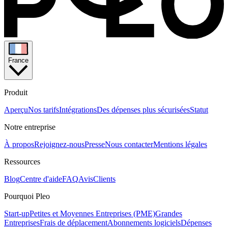
France
Produit
Aperçu
Nos tarifs
Intégrations
Des dépenses plus sécurisées
Statut
Notre entreprise
À propos
Rejoignez-nous
Presse
Nous contacter
Mentions légales
Ressources
Blog
Centre d'aide
FAQ
Avis
Clients
Pourquoi Pleo
Start-up
Petites et Moyennes Entreprises (PME)
Grandes
Entreprises
Frais de déplacement
Abonnements logiciels
Dépenses