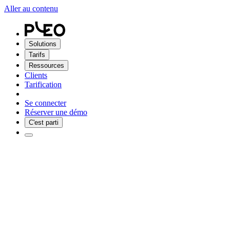
Aller au contenu
Solutions
Tarifs
Ressources
Clients
Tarification
Se connecter
Réserver une démo
C'est parti
Multidevise : encaissez, convertissez et dépensez
Réduisez vos frais de change lorsque vous encaissez, convertissez et
dépensez vos devises, que ce soit pour payer les factures de vos
factures fournisseurs ou lors de paiements par carte.
Commencer