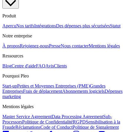
Produit
Aperçu
Nos tarifs
Intégrations
Des dépenses plus sécurisées
Statut
Notre entreprise
À propos
Rejoignez-nous
Presse
Nous contacter
Mentions légales
Ressources
Blog
Centre d'aide
FAQ
Avis
Clients
Pourquoi Pleo
Start-up
Petites et Moyennes Entreprises (PME)
Grandes
Entreprises
Frais de déplacement
Abonnements logiciels
Dépenses
marketing
Mentions légales
Master Service Agreement
Data Processing Agreement
Sub-
Processors
Politique de Confidentialité
RGPD
Sensibilisation à la
Fraude
Réclamations
Code of Conduct
Politique de Signalement