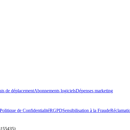
ais de déplacement
Abonnements logiciels
Dépenses marketing
Politique de Confidentialité
RGPD
Sensibilisation à la Fraude
Réclamati
9155435)