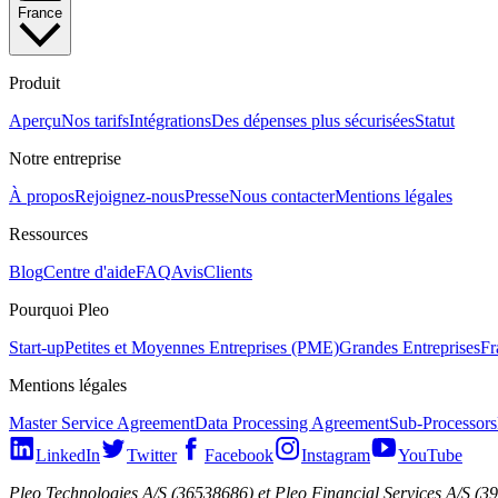
France
Produit
Aperçu
Nos tarifs
Intégrations
Des dépenses plus sécurisées
Statut
Notre entreprise
À propos
Rejoignez-nous
Presse
Nous contacter
Mentions légales
Ressources
Blog
Centre d'aide
FAQ
Avis
Clients
Pourquoi Pleo
Start-up
Petites et Moyennes Entreprises (PME)
Grandes Entreprises
Fr
Mentions légales
Master Service Agreement
Data Processing Agreement
Sub-Processors
LinkedIn
Twitter
Facebook
Instagram
YouTube
Pleo Technologies A/S (36538686) et Pleo Financial Services A/S (3