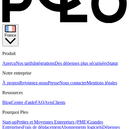
France
Produit
Aperçu
Nos tarifs
Intégrations
Des dépenses plus sécurisées
Statut
Notre entreprise
À propos
Rejoignez-nous
Presse
Nous contacter
Mentions légales
Ressources
Blog
Centre d'aide
FAQ
Avis
Clients
Pourquoi Pleo
Start-up
Petites et Moyennes Entreprises (PME)
Grandes
Entreprises
Frais de déplacement
Abonnements logiciels
Dépenses