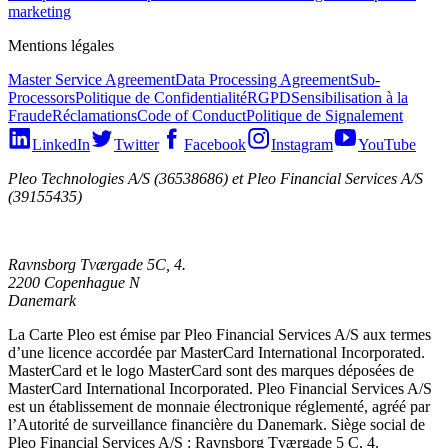
marketing
Mentions légales
Master Service Agreement
Data Processing Agreement
Sub-
Processors
Politique de Confidentialité
RGPD
Sensibilisation à la
Fraude
Réclamations
Code of Conduct
Politique de Signalement
LinkedIn
Twitter
Facebook
Instagram
YouTube
Pleo Technologies A/S (36538686) et Pleo Financial Services A/S
(39155435)
Ravnsborg Tværgade 5C, 4.
2200 Copenhague N
Danemark
La Carte Pleo est émise par Pleo Financial Services A/S aux termes
d’une licence accordée par MasterCard International Incorporated.
MasterCard et le logo MasterCard sont des marques déposées de
MasterCard International Incorporated. Pleo Financial Services A/S
est un établissement de monnaie électronique réglementé, agréé par
l’Autorité de surveillance financière du Danemark. Siège social de
Pleo Financial Services A/S : Ravnsborg Tværgade 5 C, 4.