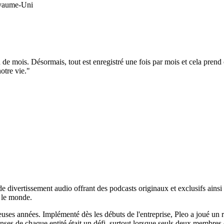
oyaume-Uni
 de mois. Désormais, tout est enregistré une fois par mois et cela prend
notre vie."
ivertissement audio offrant des podcasts originaux et exclusifs ainsi q
s le monde.
s années. Implémenté dès les débuts de l'entreprise, Pleo a joué un rô
penses de chaque entité était un défi, surtout lorsque seuls deux membres