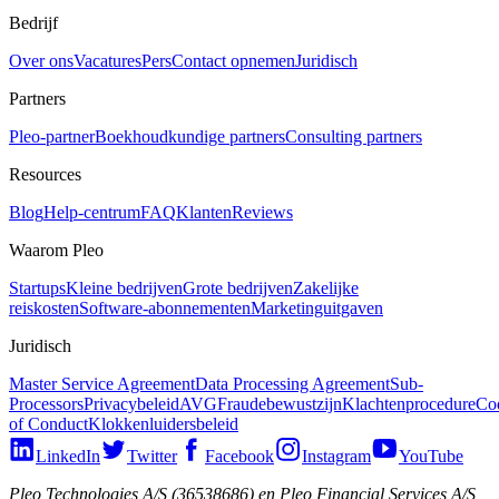
Bedrijf
Over ons
Vacatures
Pers
Contact opnemen
Juridisch
Partners
Pleo-partner
Boekhoudkundige partners
Consulting partners
Resources
Blog
Help-centrum
FAQ
Klanten
Reviews
Waarom Pleo
Startups
Kleine bedrijven
Grote bedrijven
Zakelijke
reiskosten
Software-abonnementen
Marketinguitgaven
Juridisch
Master Service Agreement
Data Processing Agreement
Sub-
Processors
Privacybeleid
AVG
Fraudebewustzijn
Klachtenprocedure
Co
of Conduct
Klokkenluidersbeleid
LinkedIn
Twitter
Facebook
Instagram
YouTube
Pleo Technologies A/S (36538686) en Pleo Financial Services A/S