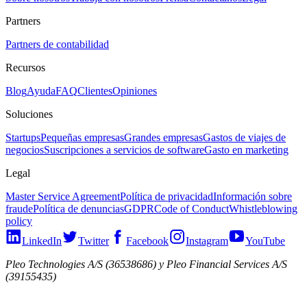
Partners
Partners de contabilidad
Recursos
Blog
Ayuda
FAQ
Clientes
Opiniones
Soluciones
Startups
Pequeñas empresas
Grandes empresas
Gastos de viajes de
negocios
Suscripciones a servicios de software
Gasto en marketing
Legal
Master Service Agreement
Política de privacidad
Información sobre
fraude
Política de denuncias
GDPR
Code of Conduct
Whistleblowing
policy
LinkedIn
Twitter
Facebook
Instagram
YouTube
Pleo Technologies A/S (36538686) y Pleo Financial Services A/S
(39155435)