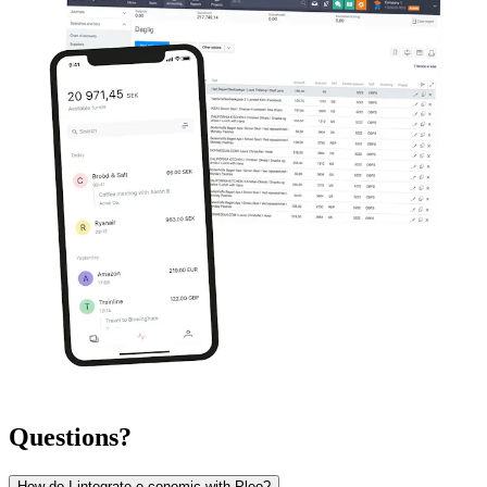
Questions?
How do I integrate e-conomic with Pleo?