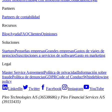
Partners
Partners de contabilidad
Recursos
Blog
Ayuda
FAQ
Clientes
Opiniones
Soluciones
Startups
Pequeñas empresas
Grandes empresas
Gastos de viajes de
negocios
Suscripciones a servicios de software
Gasto en marketing
Legal
Master Service Agreement
Política de privacidad
Información sobre
fraude
Política de denuncias
GDPR
Code of Conduct
Whistleblowing
policy
LinkedIn
Twitter
Facebook
Instagram
YouTube
Pleo Technologies A/S (36538686) y Pleo Financial Services A/S
(39155435)