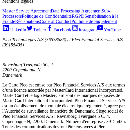
Mentions légales
Master Service Agreement
Data Processing Agreement
Sub-
Processors
Politique de Confidentialité
RGPD
Sensibilisation à la
Fraude
Réclamations
Code of Conduct
Politique de Signalement
LinkedIn
Twitter
Facebook
Instagram
YouTube
Pleo Technologies A/S (36538686) et Pleo Financial Services A/S
(39155435)
Ravnsborg Tværgade 5C, 4.
2200 Copenhague N
Danemark
La Carte Pleo est émise par Pleo Financial Services A/S aux termes
d’une licence accordée par MasterCard International Incorporated.
MasterCard et le logo MasterCard sont des marques déposées de
MasterCard International Incorporated. Pleo Financial Services A/S
est un établissement de monnaie électronique réglementé, agréé par
l’Autorité de surveillance financière du Danemark. Siège social de
Pleo Financial Services A/S : Ravnsborg Tværgade 5 C, 4.
Copenhague N, 2200, Danemark. Numéro d'entreprise : 39155435.
Toutes les communications devront être envoyées à Pleo