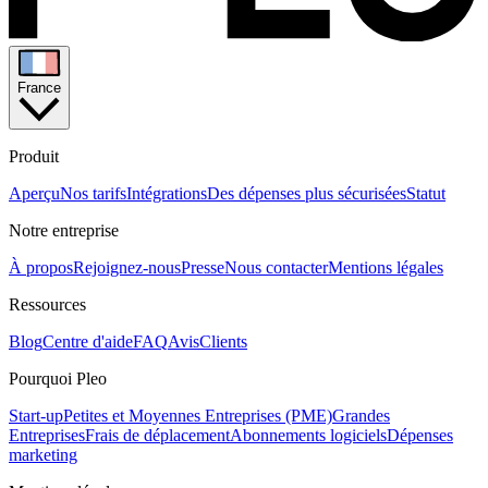
France
Produit
Aperçu
Nos tarifs
Intégrations
Des dépenses plus sécurisées
Statut
Notre entreprise
À propos
Rejoignez-nous
Presse
Nous contacter
Mentions légales
Ressources
Blog
Centre d'aide
FAQ
Avis
Clients
Pourquoi Pleo
Start-up
Petites et Moyennes Entreprises (PME)
Grandes
Entreprises
Frais de déplacement
Abonnements logiciels
Dépenses
marketing