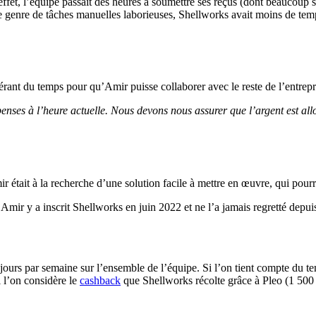
 effet, l’équipe passait des heures à soumettre ses reçus (dont beaucoup s
ce genre de tâches manuelles laborieuses, Shellworks avait moins de tem
érant du temps pour qu’Amir puisse collaborer avec le reste de l’entrep
dépenses à l’heure actuelle. Nous devons nous assurer que l’argent est al
r était à la recherche d’une solution facile à mettre en œuvre, qui pourr
r y a inscrit Shellworks en juin 2022 et ne l’a jamais regretté depuis. A
e jours par semaine sur l’ensemble de l’équipe. Si l’on tient compte du 
i l’on considère le
cashback
que Shellworks récolte grâce à Pleo (1 500 £,