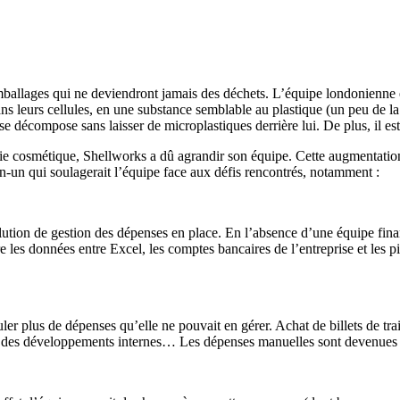
ballages qui ne deviendront jamais des déchets. L’équipe londonienne e
ns leurs cellules, en une substance semblable au plastique (un peu de l
l se décompose sans laisser de microplastiques derrière lui. De plus, il es
trie cosmétique, Shellworks a dû agrandir son équipe. Cette augmentatio
n-un qui soulagerait l’équipe face aux défis rencontrés, notamment :
ution de gestion des dépenses en place. En l’absence d’une équipe finan
les données entre Excel, les comptes bancaires de l’entreprise et les pile
r plus de dépenses qu’elle ne pouvait en gérer. Achat de billets de trai
 des développements internes… Les dépenses manuelles sont devenues un 