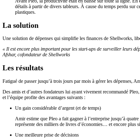
Avant Pleo, la productivité était en baisse sur toute la ligne. En
détails à partir de divers tableurs. À cause du temps perdu sur 
plastiques.
La solution
Une solution de dépenses qui simplifie les finances de Shellworks, lib
« Il est encore plus important pour les start-ups de surveiller leurs 
Afshar, cofondateur de Shellworks
Les résultats
Fatigué de passer jusqu’à trois jours par mois à gérer les dépenses, Ami
Des amis et d’autres fondateurs lui ayant vivement recommandé Pleo, Ami
et l’équipe profite des avantages suivants :
Un gain considérable d’argent (et de temps)
Amir estime que Pleo a fait gagner à l’entreprise jusqu’à quatr
représente des milliers de livres d’économies… et encore plus s
Une meilleure prise de décisions