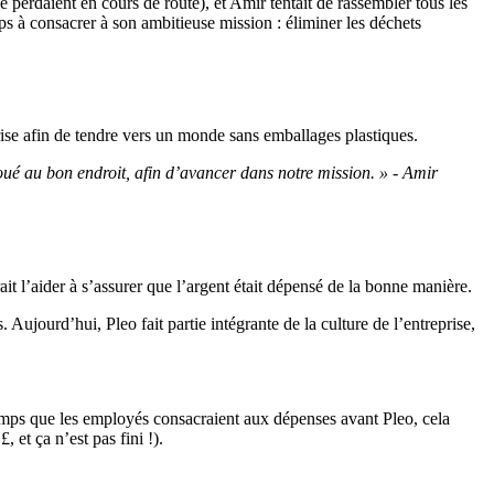
e perdaient en cours de route), et Amir tentait de rassembler tous les
ps à consacrer à son ambitieuse mission : éliminer les déchets
rise afin de tendre vers un monde sans emballages plastiques.
loué au bon endroit, afin d’avancer dans notre mission. » - Amir
ait l’aider à s’assurer que l’argent était dépensé de la bonne manière.
ujourd’hui, Pleo fait partie intégrante de la culture de l’entreprise,
temps que les employés consacraient aux dépenses avant Pleo, cela
 et ça n’est pas fini !).