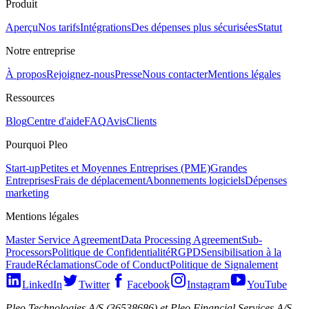
Produit
Aperçu
Nos tarifs
Intégrations
Des dépenses plus sécurisées
Statut
Notre entreprise
À propos
Rejoignez-nous
Presse
Nous contacter
Mentions légales
Ressources
Blog
Centre d'aide
FAQ
Avis
Clients
Pourquoi Pleo
Start-up
Petites et Moyennes Entreprises (PME)
Grandes
Entreprises
Frais de déplacement
Abonnements logiciels
Dépenses
marketing
Mentions légales
Master Service Agreement
Data Processing Agreement
Sub-
Processors
Politique de Confidentialité
RGPD
Sensibilisation à la
Fraude
Réclamations
Code of Conduct
Politique de Signalement
LinkedIn
Twitter
Facebook
Instagram
YouTube
Pleo Technologies A/S (36538686) et Pleo Financial Services A/S